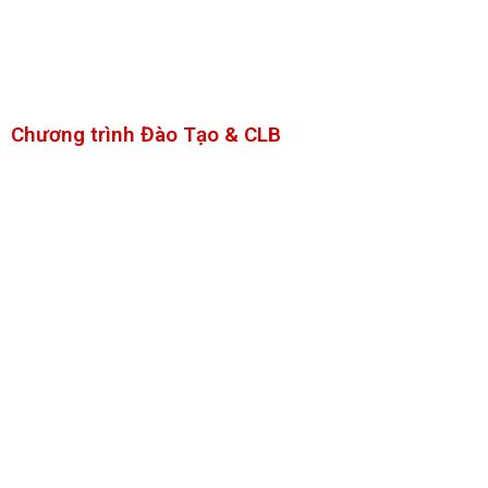
STEM Grade 4-5
Debate Club Beginner – Grade 4-5
Chương trình Đào Tạo & CLB
Debate Club Intermediate – Grade 4-5
Junior 2 Art Club – Grade 4-5
STEM Grade 6-7-8
Debate Club Beginner – Grade 6-7-8
Debate Club Intermediate – Grade 6-7-8
Teen Arts Club – Grade 6-7-8