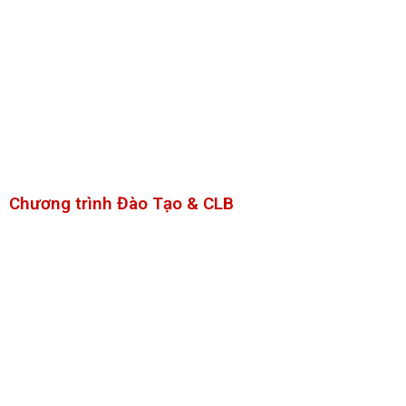
Cách tiếp cận giảng dạy
Tôn chỉ, slogan hoạt động
Đội ngũ quản lý, cố vấn, giáo viên
Giới thiệu về hệ thống trường
Các ký kết, chứng nhận
Chương trình Đào Tạo & CLB
Hệ phổ thông Mỹ Acellus
Exploration for Kiddie
Show and Tell Club
STEM Grade 2-3
Junior 1 Art Club – Grade 2-3