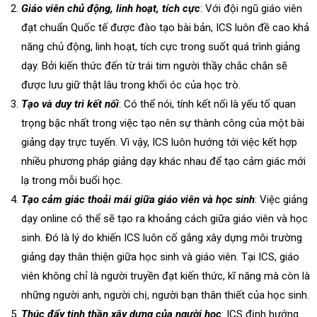
Giáo viên chủ động, linh hoạt, tích cực
: Với đội ngũ giáo viên
đạt chuẩn Quốc tế được đào tạo bài bản, ICS luôn đề cao khả
năng chủ động, linh hoạt, tích cực trong suốt quá trình giảng
dạy. Bởi kiến thức đến từ trái tim người thầy chắc chắn sẽ
được lưu giữ thật lâu trong khối óc của học trò.
Tạo và duy trì kết nối
: Có thể nói, tính kết nối là yếu tố quan
trọng bậc nhất trong việc tạo nên sự thành công của một bài
giảng dạy trực tuyến. Vì vậy, ICS luôn hướng tới việc kết hợp
nhiều phương pháp giảng dạy khác nhau để tạo cảm giác mới
lạ trong mỗi buổi học.
Tạo cảm giác thoải mái giữa giáo viên và học sinh
: Việc giảng
dạy online có thể sẽ tạo ra khoảng cách giữa giáo viên và học
sinh. Đó là lý do khiến ICS luôn cố gắng xây dựng môi trường
giảng dạy thân thiện giữa học sinh và giáo viên. Tại ICS, giáo
viên không chỉ là người truyền đạt kiến thức, kĩ năng mà còn là
những người anh, người chị, người bạn thân thiết của học sinh.
Thúc đẩy tinh thần xây dựng của người học
: ICS định hướng