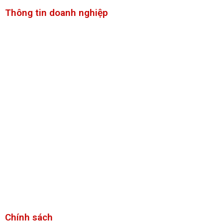
Thông tin doanh nghiệp
ICS Viet Nam trực thuộc công ty cổ phần Enlightening E-Learning
Education
MST: 0109139088 do Sở kế hoạch và đầu tư Thành phố Hà Nội
cấp lần đầu ngày 23/03/2020
Địa chỉ: tầng 2, tòa A Licogi, 164 Khuất Duy Tiến, Thanh Xuân, Hà
Nội, Việt Nam.
Điện thoại: 0961242622
Email: icsinfo.vn@gmail.com
Chính sách