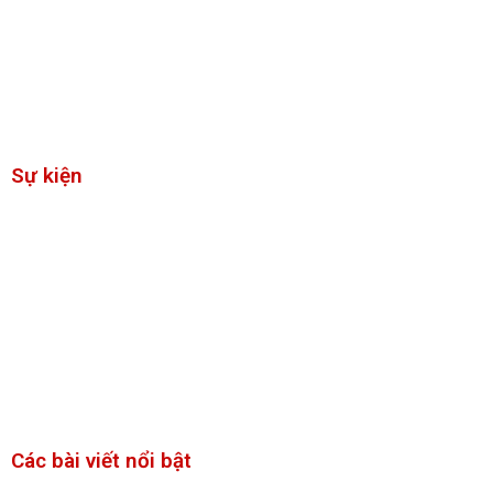
Chính sách chung
Chính sách bảo mật thông tin
Chính sách học phí
Sự kiện
Wise Writers
Lớp học tiếp cận Acellus
International History Champion
International Geography Champion
International Science Champion
Các bài viết nổi bật