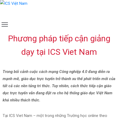
GIỚI
THIỆU
ĐÀO
Phương pháp tiếp cận giảng
TẠO
dạy tại ICS Viet Nam
NGOẠI
KHOÁ
TƯ
VẤN
Trong bối cảnh cuộc cách mạng Công nghiệp 4.0 đang diễn ra
TUYỂN
mạnh mẽ, giáo dục trực tuyến trở thành xu thế phát triển mới của
SINH
tất cả các nền tảng tri thức. Tuy nhiên, cách thức tiếp cận giáo
TIN
dục trực tuyến vẫn đang đặt ra cho hệ thống giáo dục Việt Nam
TỨC
khá nhiều thách thức.
LIÊN
HỆ
Tại ICS Viet Nam – một trong những Trường học online theo