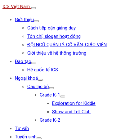
ICS Việt Nam
Giới thiệu
Cách tiếp cận giảng dạy
Tôn chỉ, slogan hoạt động
ĐỘI NGŨ QUẢN LÝ, CỐ VẤN, GIÁO VIÊN
Giới thiệu về hệ thống trường
Đào tạo
Hệ quốc tế ICS
Ngoại khoá
Câu lạc bộ
Grade K-1
Exploration for Kiddie
Show and Tell Club
Grade K-2
Tư vấn
Tuyển sinh