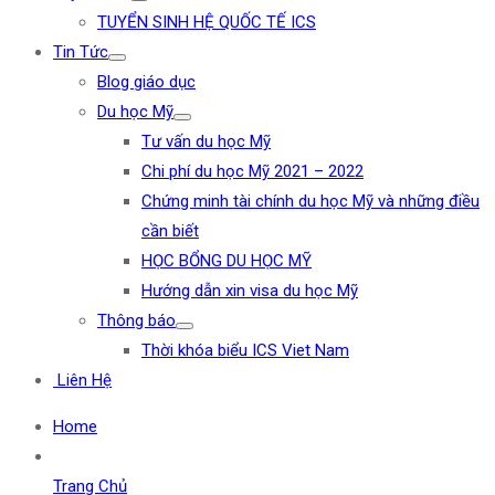
TUYỂN SINH HỆ QUỐC TẾ ICS
Tin Tức
Blog giáo dục
Du học Mỹ
Tư vấn du học Mỹ
Chi phí du học Mỹ 2021 – 2022
Chứng minh tài chính du học Mỹ và những điều
cần biết
HỌC BỔNG DU HỌC MỸ
Hướng dẫn xin visa du học Mỹ
Thông báo
Thời khóa biểu ICS Viet Nam
Liên Hệ
Home
Trang Chủ