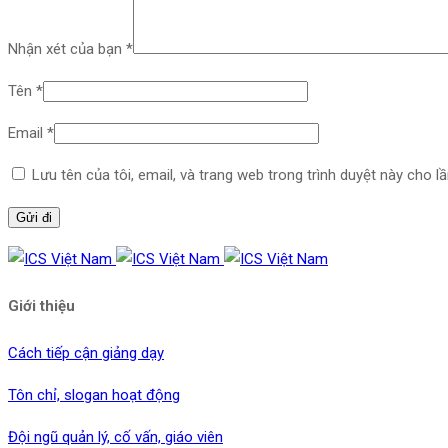
Nhận xét của bạn
*
Tên
*
Email
*
Lưu tên của tôi, email, và trang web trong trình duyệt này cho lần
Giới thiệu
Cách tiếp cận giảng dạy
Tôn chỉ, slogan hoạt động
Đội ngũ quản lý, cố vấn, giáo viên