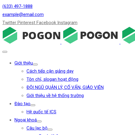
(633) 497-1888
example@email.com
Twitter
Pinterest
Facebook
Instagram
Giới thiệu
Cách tiếp cận giảng dạy
Tôn chỉ, slogan hoạt động
ĐỘI NGŨ QUẢN LÝ, CỐ VẤN, GIÁO VIÊN
Giới thiệu về hệ thống trường
Đào tạo
Hệ quốc tế ICS
Ngoại khoá
Câu lạc bộ