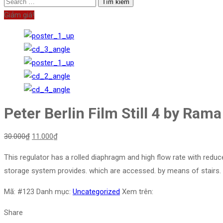
Giảm giá!
Peter Berlin Film Still 4 by Rama
30.000
₫
11.000
₫
This regulator has a rolled diaphragm and high flow rate with redu
storage system provides. which are accessed. by means of stairs.
Mã:
#123
Danh mục:
Uncategorized
Xem trên:
Share