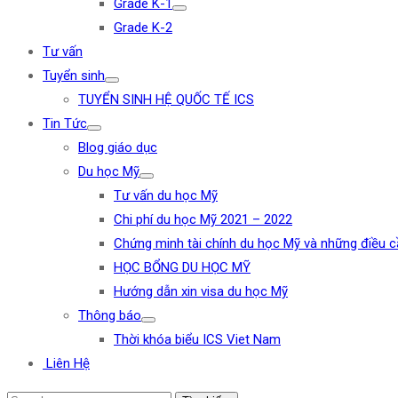
Grade K-1
Grade K-2
Tư vấn
Tuyển sinh
TUYỂN SINH HỆ QUỐC TẾ ICS
Tin Tức
Blog giáo dục
Du học Mỹ
Tư vấn du học Mỹ
Chi phí du học Mỹ 2021 – 2022
Chứng minh tài chính du học Mỹ và những điều c
HỌC BỔNG DU HỌC MỸ
Hướng dẫn xin visa du học Mỹ
Thông báo
Thời khóa biểu ICS Viet Nam
Liên Hệ