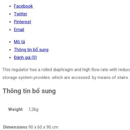
Facebook
Twitter
Pinterest
Email
Mô tả
Thông tin bổ sung
Đánh giá (0)
This regulator has a rolled diaphragm and high flow rate with redu
storage system provides. which are accessed. by means of stairs.
Thông tin bổ sung
Weight
1,2kg
Dimensions
90 x 60 x 90 cm