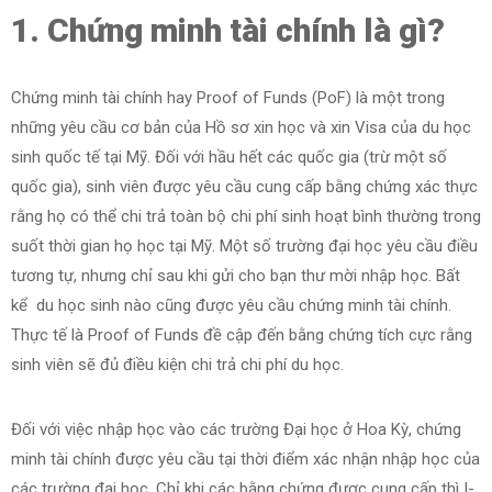
N
1. Chứng minh tài chính là gì?
ỨC
ÊN
Chứng minh tài chính hay Proof of Funds (PoF) là một trong
Ệ
những yêu cầu cơ bản của Hồ sơ xin học và xin Visa của du học
sinh quốc tế tại Mỹ. Đối với hầu hết các quốc gia (trừ một số
quốc gia), sinh viên được yêu cầu cung cấp bằng chứng xác thực
rằng họ có thể chi trả toàn bộ chi phí sinh hoạt bình thường trong
suốt thời gian họ học tại Mỹ. Một số trường đại học yêu cầu điều
tương tự, nhưng chỉ sau khi gửi cho bạn thư mời nhập học. Bất
kể du học sinh nào cũng được yêu cầu chứng minh tài chính.
Thực tế là Proof of Funds đề cập đến bằng chứng tích cực rằng
sinh viên sẽ đủ điều kiện chi trả chi phí du học.
Đối với việc nhập học vào các trường Đại học ở Hoa Kỳ, chứng
minh tài chính được yêu cầu tại thời điểm xác nhận nhập học của
các trường đại học. Chỉ khi các bằng chứng được cung cấp thì I-